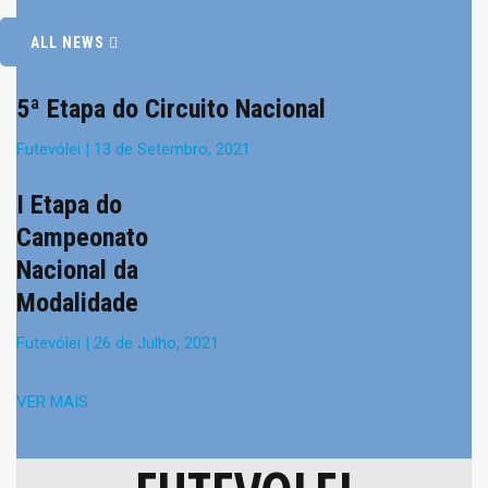
ALL NEWS
5ª Etapa do Circuito Nacional
Futevólei
| 13 de Setembro, 2021
I Etapa do
Campeonato
Nacional da
Modalidade
Futevólei
| 26 de Julho, 2021
VER MAIS